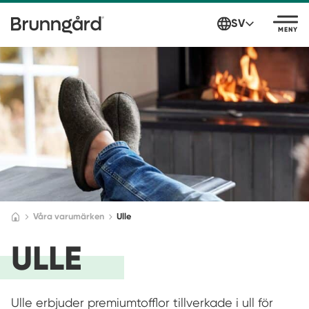
SV
MENY
Våra varumärken
Ulle
ULLE
Ulle erbjuder premiumtofflor tillverkade i ull för