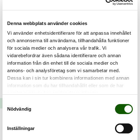
Denna webbplats använder cookies
Vi använder enhetsidentifierare för att anpassa innehållet
och annonserna till användarna, tillhandahålla funktioner
för sociala medier och analysera vår trafik. Vi
vidarebefordrar även sådana identifierare och annan
information från din enhet till de sociala medier och
annons- och analysföretag som vi samarbetar med.
Dessa kan i sin tur kombinera informationen med annan
information som du har tillhandahållit eller som de har
KONTAKTA OSS
samlat in när du har använt deras tjänster.
Samtyckesval
Nödvändig
Tveka inte på att kontakta oss, vi finns här för att
hjälpa er!
Inställningar