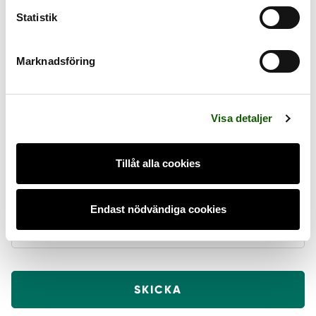
Statistik
FYLL I KONTAKTUPPGIFTER
Marknadsföring
NAMN*
E-POST ELLER TELEFON*
Visa detaljer
Tillåt alla cookies
MEDDELANDE
Endast nödvändiga cookies